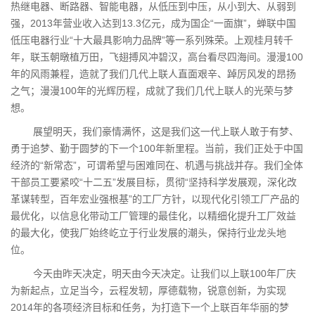
热继电器、断路器、智能电器，从低压到中压，从小到大、从弱到
强，2013年营业收入达到13.3亿元，成为国企“一面旗”，蝉联中国
低压电器行业“十大最具影响力品牌”等一系列殊荣。上观桂月转千
年，联玉朝暾植万田，飞翅搏风冲碧汉，高台看尽四海间。漫漫100
年的风雨兼程，造就了我们几代上联人直面艰辛、踔厉风发的昂扬
之气；漫漫100年的光辉历程，成就了我们几代上联人的光荣与梦
想。
展望明天，我们豪情满怀，这是我们这一代上联人敢于有梦、
勇于追梦、勤于圆梦的下一个100年新里程。当前，我们正处于中国
经济的“新常态”，可谓希望与困难同在、机遇与挑战并存。我们全体
干部员工要紧咬“十二五”发展目标，贯彻“坚持科学发展观，深化改
革谋转型，百年宏业强根基”的工厂方针，以现代化引领工厂产品的
最优化，以信息化带动工厂管理的最佳化，以精细化提升工厂效益
的最大化，使我厂始终屹立于行业发展的潮头，保持行业龙头地
位。
今天由昨天决定，明天由今天决定。让我们以上联100年厂庆
为新起点，立足当今，云程发轫，厚德载物，锐意创新，为实现
2014年的各项经济目标和任务，为打造下一个上联百年华丽的梦