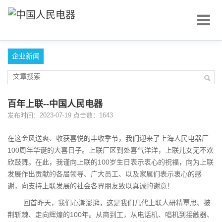
企业新闻
百年上联--中国人民电器
发布时间：2023-07-19 点击数：1643
在这金风送爽、收获喜悦的丰收季节，我们迎来了上海人民电器厂
100周年华诞的大喜日子。上联厂区到处喜气洋洋，上联儿女无不欢
欣鼓舞。在此，我谨向上联的100岁生日表示衷心的祝福，向为上联
发展作出贡献的各届领导、广大员工、以及家属们表示衷心的感
谢，向支持上联发展的社会各界朋友致以真诚的谢意！
回首昨天，我们心潮澎湃，这是我们几代上联人研精覃思、披
荆斩棘、走向辉煌的100年。从商到工，从电话机、唱机到接触器、